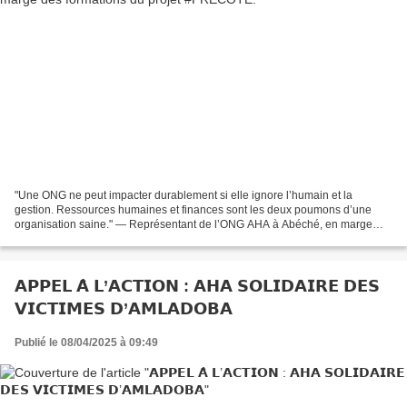
"Une ONG ne peut impacter durablement si elle ignore l’humain et la
gestion. Ressources humaines et finances sont les deux poumons d’une
organisation saine." — Représentant de l’ONG AHA à Abéché, en marge
des formations du projet #PRECOTE .
𝗔𝗣𝗣𝗘𝗟 𝗔̀ 𝗟’𝗔𝗖𝗧𝗜𝗢𝗡 : 𝗔𝗛𝗔 𝗦𝗢𝗟𝗜𝗗𝗔𝗜𝗥𝗘 𝗗𝗘𝗦
𝗩𝗜𝗖𝗧𝗜𝗠𝗘𝗦 𝗗’𝗔𝗠𝗟𝗔𝗗𝗢𝗕𝗔
Publié le 08/04/2025 à 09:49