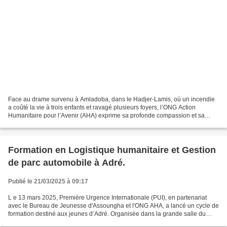
Face au drame survenu à Amladoba, dans le Hadjer-Lamis, où un incendie
a coûté la vie à trois enfants et ravagé plusieurs foyers, l’ONG Action
Humanitaire pour l’Avenir (AHA) exprime sa profonde compassion et sa
solidarité avec les victimes et leurs familles....
Formation en Logistique humanitaire et Gestion
de parc automobile à Adré.
Publié le 21/03/2025 à 09:17
L e 13 mars 2025, Première Urgence Internationale (PUI), en partenariat
avec le Bureau de Jeunesse d'Assoungha et l'ONG AHA, a lancé un cycle de
formation destiné aux jeunes d’Adré. Organisée dans la grande salle du
Bureau AHA, cette initiative vise à...