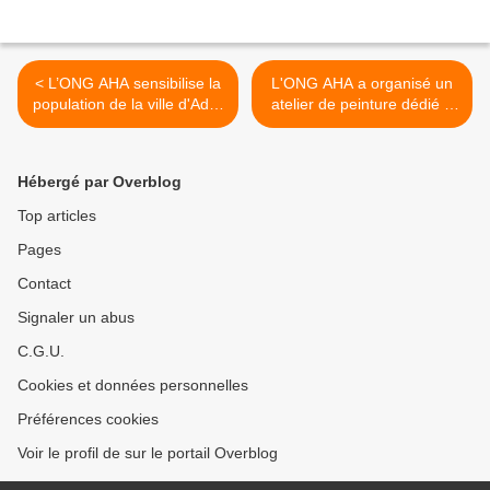
< L’ONG AHA sensibilise la
L'ONG AHA a organisé un
population de la ville d'Adré
atelier de peinture dédié à
sur le Vivre-ensemble
la promotion des droits des
femmes. >
Hébergé par Overblog
Top articles
Pages
Contact
Signaler un abus
C.G.U.
Cookies et données personnelles
Préférences cookies
Voir le profil de sur le portail Overblog