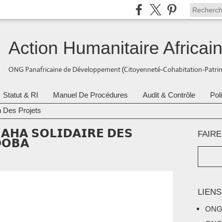
Action Humanitaire Africai
ONG Panafricaine de Développement (Citoyenneté-Cohabitation-Patrim
Statut & RI
Manuel De Procédures
Audit & Contrôle
Pol
n Des Projets
: 𝗔𝗛𝗔 𝗦𝗢𝗟𝗜𝗗𝗔𝗜𝗥𝗘 𝗗𝗘𝗦
FAIR
𝗢𝗕𝗔
LIENS
ONG