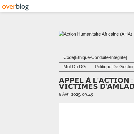
Code[Ethique-Conduite-Intégrité]
Mot Du DG
Politique De Gestio
𝗔𝗣𝗣𝗘𝗟 𝗔̀ 𝗟’𝗔𝗖𝗧𝗜𝗢𝗡 
𝗩𝗜𝗖𝗧𝗜𝗠𝗘𝗦 𝗗’𝗔𝗠𝗟𝗔
8 Avril 2025, 09:49