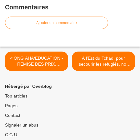
Commentaires
Ajouter un commentaire
< ONG AHA/ÉDUCATION -
A l'Est du Tchad, pour
REMISE DES PRIX,
secourir les réfugiés, nos
DISTINCTIONS &
équipes sont mixtes et
ATTESTATIONS POUR LE
collaborent en impliquant la
CONCOURS IBNI DES
femme, mère, sœur au
Hébergé par Overblog
MATHÉMATIQUES
cœur de notre action. >
Top articles
Pages
Contact
Signaler un abus
C.G.U.