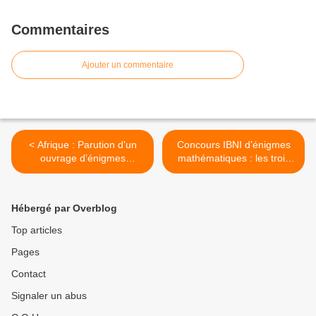
Commentaires
Ajouter un commentaire
< Afrique : Parution d'un
Concours IBNI d’énigmes
ouvrage d’énigmes
mathématiques : les trois
mathématiques à la
premiers ont reçu des prix >
mémoire du Pr. Ibni Oumar
Mahamat Saleh
Hébergé par Overblog
Top articles
Pages
Contact
Signaler un abus