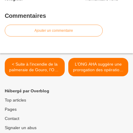
Commentaires
Ajouter un commentaire
< Suite à l'incendie de la
L’ONG AHA suggère une
palmeraie de Gouro, l'ONG
prorogation des opérations
AHA demande une
d’enrôlement. >
intervention d’urgence pour
secourir l'écosystème et les
Hébergé par Overblog
populations.
Top articles
Pages
Contact
Signaler un abus