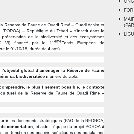
ONG
FOR
MAI
 la Réserve de Faune de Ouadi Rimé – Ouadi Achim et
(PA
té (POROA) – République du Tchad » s’inscrit dans le
LIG
préservation de la biodiversité et des écosystèmes
ème
AC VI) financé par le 11
Fonds Européen de
e le 01/10/18, durée de 4 ans).
 l’objectif global d’aménager la Réserve de Faune
érer sa biodiversité
de manière durable.
comprendre, le plus finement possible, le contexte
 culturel
de la Réserve de Faune de Ouadi Rimé –
nourrir les documents stratégiques (PAG de la RFOROA,
 de concertation
, et aider l’équipe du projet POROA
à
tés, en fonction des besoins spécifiques des populations