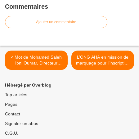
Commentaires
Ajouter un commentaire
< Mot de Mohamed Saleh
L’ONG AHA en mission de
Ibni Oumar, Directeur
marquage pour l’inscription
Général de l'ONG Aha
de Ouara au Patrimoine
mondial de l’UNSECO >
Hébergé par Overblog
Top articles
Pages
Contact
Signaler un abus
C.G.U.