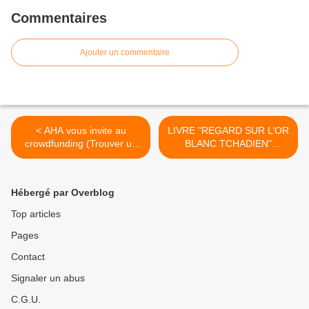
Commentaires
Ajouter un commentaire
< AHA vous invite au
LIVRE "REGARD SUR L’OR
crowdfunding (Trouver un
BLANC TCHADIEN"
financement participatif)
(MOHAMED SALEH IBNI
OUMAR - Ex-PDG de la
COTONTCHAD-SN) >
Hébergé par Overblog
Top articles
Pages
Contact
Signaler un abus
C.G.U.