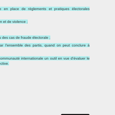
se en place de règlements et pratiques électorales
n et de violence ;
du des cas de fraude électorale ;
s par l'ensemble des partis, quand on peut conclure à
a communauté internationale un outil en vue d'évaluer le
ctive.