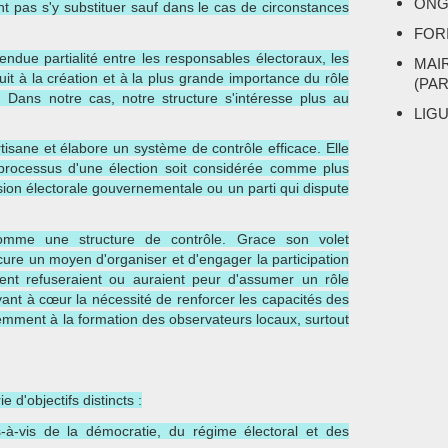
ONG
t pas s'y substituer sauf dans le cas de circonstances
FOR
endue partialité entre les responsables électoraux, les
MAI
uit à la création et à la plus grande importance du rôle
(PA
Dans notre cas, notre structure s'intéresse plus au
LIG
sane et élabore un système de contrôle efficace. Elle
processus d'une élection soit considérée comme plus
sion électorale gouvernementale ou un parti qui dispute
mme une structure de contrôle. Grace son volet
cure un moyen d'organiser et d'engager la participation
ent refuseraient ou auraient peur d'assumer un rôle
ant à cœur la nécessité de renforcer les capacités des
emment à la formation des observateurs locaux, surtout
 d'objectifs distincts :
s-à-vis de la démocratie, du régime électoral et des