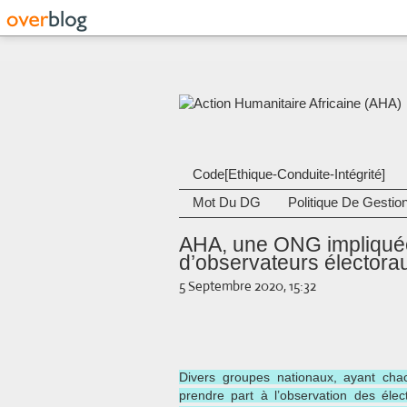
Code[Ethique-Conduite-Intégrité]
Mot Du DG
Politique De Gestio
AHA, une ONG impliquée
d’observateurs électora
5 Septembre 2020, 15:32
Divers groupes nationaux, ayant chac
prendre part à l’observation des élec