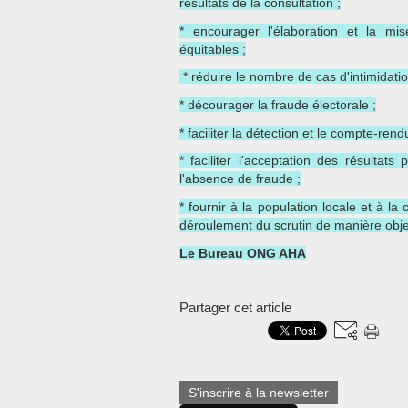
résultats de la consultation ;
* encourager l'élaboration et la mi
équitables ;
* réduire le nombre de cas d'intimidatio
* décourager la fraude électorale ;
* faciliter la détection et le compte-ren
* faciliter l'acceptation des résultat
l'absence de fraude ;
* fournir à la population locale et à l
déroulement du scrutin de manière obje
Le Bureau ONG AHA
Partager cet article
S'inscrire à la newsletter