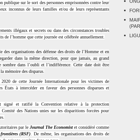
ONG
ion publique sur le sort des personnes emprisonnées contre leur
eux inconnus de leurs familles et/ou de leurs représentants
FOR
MAI
(PA
ents illégaux et secrets ou dans des circonstances troubles
LIG
oits de l’homme que cette journée est célébrée annuellement.
e des organisations des défense des droits de l’Homme et en
 regarder dans la même direction, pour que jamais, au grand
 sombre dans l’oubli et l’indifférence. Cette date doit être
 la mémoire des disparus.
 2020 de cette Journée Internationale pour les victimes de
s États à intercéder en faveur des personnes disparues et
signé et ratifié la Convention relative à la protection
 Comité des Nations unies sur les disparitions forcées pour
es.
utoritaires par le
Journal The Economist
et considéré comme
 frontières (RSF)
. De même, les organisations des droits de