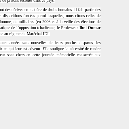
 de prisons secrètes dans ce pays.
t des dérives en matière de droits humains. Il fait partie des
 disparitions forcées parmi lesquelles, nous citons celles de
’Homme, de militaires (en 2006 et à la veille des élections de
atique de l’opposition tchadienne, le Professeur
Ibni Oumar
que au régime du Maréchal IDI.
ieurs années sans nouvelles de leurs proches disparus, les
ir ce qui leur est advenu. Elle souligne la nécessité de rendre
leur sont chers en cette journée mémorielle consacrée aux