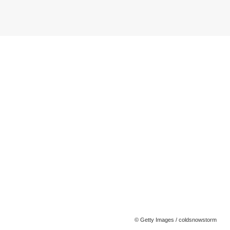
© Getty Images / coldsnowstorm