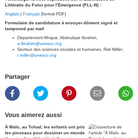
Littératie du Futur pour l’Emergence (FLL-N) :
Anglais
|
Français
[format PDF]
Formulaire de candidature à envoyer dûment signé et
tamponné par mail
Département Afrique, Abdoulaye Ibrahim,
a.ibrahim@unesco.org
(
Secteur des sciences sociales et humaines, Riel Miller,
l
r.miller@unesco.org
i
n
k
s
Partager
e
n
d
s
e
-
m
Vous aimerez aussi
a
i
À Malo, au Tchad, les enfants ont pris
l
les pinceaux pour dessiner un monde
)